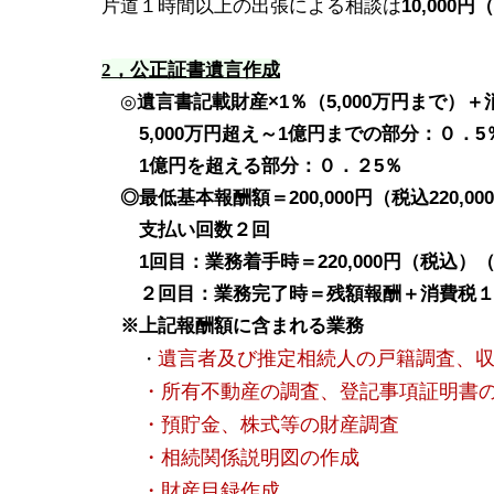
片道１時間以上の出張による相談は
10,000
円（
，公正証書遺言作成
2
◎
遺言書記載財産×1％（5,000万円まで）
5,000万円超え～1億円までの部分：０．5
1億円を超える部分：０．２5％
◎最低基本報酬額＝200,000円（税込220,00
支払い回数２回
1回目：業務着手時＝220,000円（税込）
２回目：業務完了時＝残額報酬＋消費税１
※上記報酬額に含まれる業務
遺言者及び推定相続人の戸籍調査、
・
・所有不動産の調査、登記事項証明書
・預貯金、株式等の財産調査
・相続関係説明図の作成
・財産目録作成