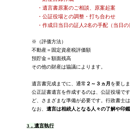
・遺言書原案のご相談、原案起案
・公証役場との調整・打ち合わせ
・作成日当日の証人2名の手配（当日の
※（評価方法）
不動産＝固定資産税評価額
預貯金＝額面残高
その他の財産は協議によります。
遺言書完成までに、通常
２～３ヵ月
を要し
公正証書遺言を作成するのは、公証役場で
ど、さまざまな準備が必要です。行政書士
なお、
遺言は相続人となる人々の了解や印
，遺言執行
3