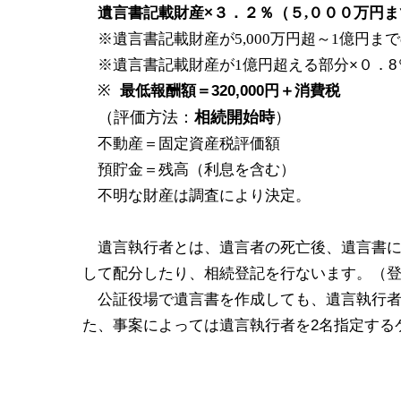
遺言書記載財産×３．２％（５
０００万円ま
,
※遺言書記載財産が
万円超～
億円まで
5,000
1
※遺言書記載財産が
億円超える部分×０．8
1
※
最低報酬額＝320,000円＋消費税
（評価方法：
相続開始時
）
不動産＝固定資産税評価額
預貯金＝残高（利息を含む）
不明な財産は調査により決定。
遺言執行者とは、遺言者の死亡後、遺言書
して配分したり、相続登記を行ないます。（
公証役場で遺言書を作成しても、遺言執行者
た、事案によっては遺言執行者を2
名指定する