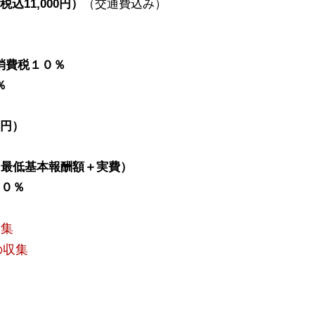
税込11,000円）
（交通費込み）
＋消費税１０％
％
0円）
（最低基本報酬額＋実費）
０％
収集
の収集